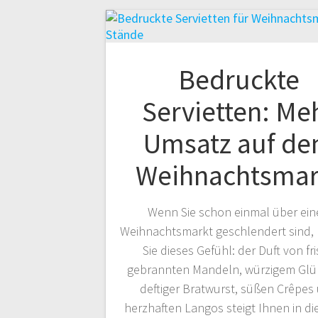
Bedruckte
Servietten: Me
Umsatz auf d
Weihnachtsmar
Wenn Sie schon einmal über ein
Weihnachtsmarkt geschlendert sind,
Sie dieses Gefühl: der Duft von fr
gebrannten Mandeln, würzigem Glü
deftiger Bratwurst, süßen Crêpes
herzhaften Langos steigt Ihnen in di