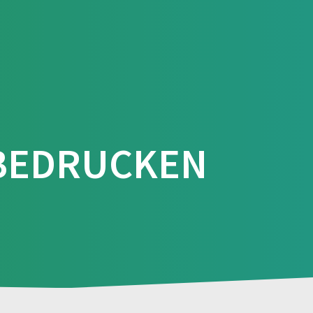
arten
Druckarten
☎️ 040 38 63 12 40
🎨 Servietten bedrucken
 BEDRUCKEN