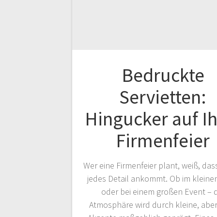
Bedruckte
Servietten:
Hingucker auf Ih
Firmenfeier
Wer eine Firmenfeier plant, weiß, das
jedes Detail ankommt. Ob im kleinen
oder bei einem großen Event – d
Atmosphäre wird durch kleine, aber