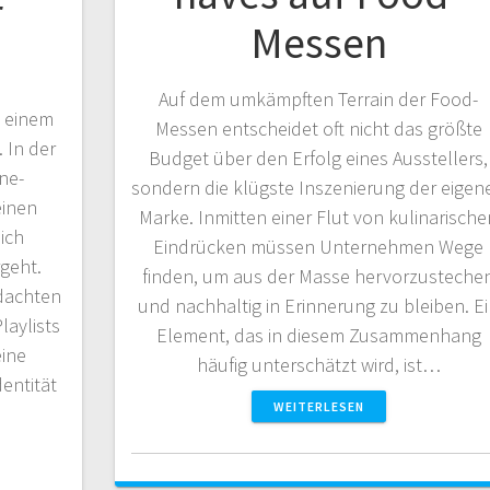
r
Messen
Auf dem umkämpften Terrain der Food-
n einem
Messen entscheidet oft nicht das größte
 In der
Budget über den Erfolg eines Ausstellers,
ne-
sondern die klügste Inszenierung der eigen
einen
Marke. Inmitten einer Flut von kulinarische
ich
Eindrücken müssen Unternehmen Wege
geht.
finden, um aus der Masse hervorzusteche
hdachten
und nachhaltig in Erinnerung zu bleiben. E
laylists
Element, das in diesem Zusammenhang
ine
häufig unterschätzt wird, ist…
entität
WEITERLESEN