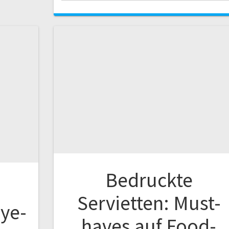
Bedruckte
Servietten: Must-
Eye-
haves auf Food-