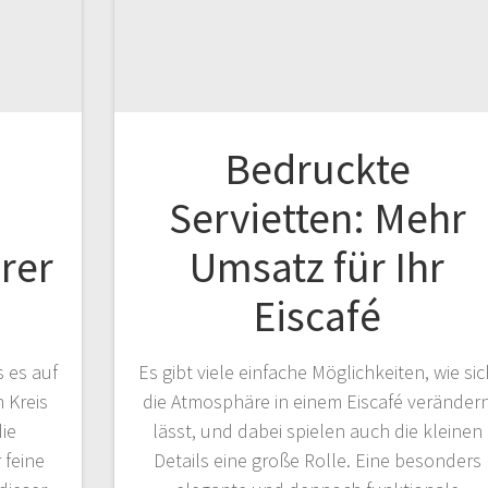
Bedruckte
Servietten: Mehr
rer
Umsatz für Ihr
Eiscafé
s es auf
Es gibt viele einfache Möglichkeiten, wie si
 Kreis
die Atmosphäre in einem Eiscafé veränder
ie
lässt, und dabei spielen auch die kleinen
 feine
Details eine große Rolle. Eine besonders