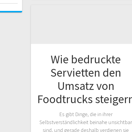
Wie bedruckte
Servietten den
Umsatz von
Foodtrucks steiger
Es gibt Dinge, die in ihrer
Selbstverständlichkeit beinahe unsichtba
sind, und gerade deshalb verdienen sie