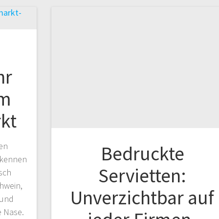
hr
em
kt
en
Bedruckte
 kennen
Servietten:
isch
hwein,
Unverzichtbar auf
 und
e Nase.