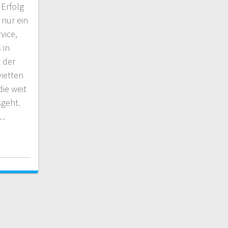
 Erfolg
 nur ein
vice,
 in
t der
vietten
die weit
sgeht.
n…