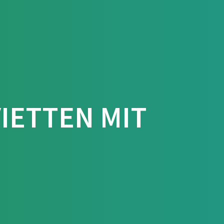
arten
Druckarten
☎️ 040 38 63 12 40
🎨 Servietten bedrucken
VIETTEN MIT