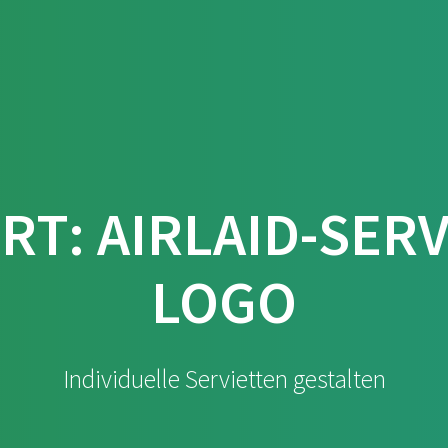
Material
Formate
Falz
RT:
AIRLAID-SER
LOGO
Individuelle Servietten gestalten