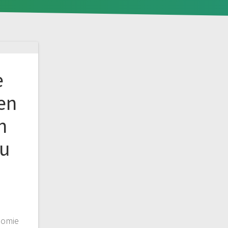
e
ten
n
zu
nomie